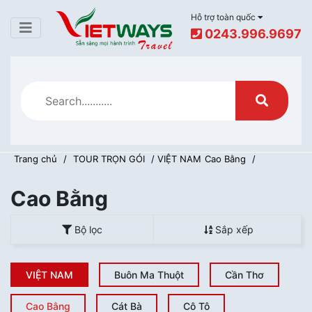
Hỗ trợ toàn quốc
0243.996.9697
Trang chủ
/
TOUR TRỌN GÓI
/ VIỆT NAM
Cao Bằng
/
Cao Bằng
Bộ lọc
Sắp xếp
VIỆT NAM
Buôn Ma Thuột
Cần Thơ
Về chúng tôi
Cao Bằng
Cát Bà
Cô Tô
Hướng dẫn thanh toán