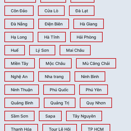
Hướng dẫn đặt tour
Côn Đảo
Cửa Lò
Đà Lạt
Trao đổi & liên kết
Liên hệ
Đà Nẵng
Điện Biên
Hà Giang
Hạ Long
Hà Tĩnh
Hải Phòng
Huế
Lý Sơn
Mai Châu
Miền Tây
Mộc Châu
Mù Căng Chải
Nghệ An
Nha trang
Ninh Bình
Ninh Thuận
Phú Quốc
Phú Yên
Quảng Bình
Quảng Trị
Quy Nhơn
Sầm Sơn
Sapa
Tây Nguyên
Thanh Hóa
Tour Lễ Hội
TP HCM