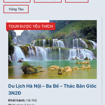
Vũng Tàu
TOUR ĐƯỢC YÊU THÍCH
Du Lịch Hà Nội – Ba Bể – Thác Bản Giốc
3N2Đ
Khởi hành:
Hà Nội