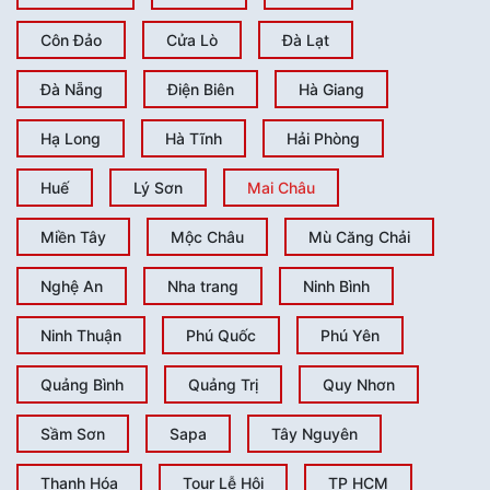
Hướng dẫn đặt tour
Côn Đảo
Cửa Lò
Đà Lạt
Trao đổi & liên kết
Liên hệ
Đà Nẵng
Điện Biên
Hà Giang
Hạ Long
Hà Tĩnh
Hải Phòng
Huế
Lý Sơn
Mai Châu
Miền Tây
Mộc Châu
Mù Căng Chải
Nghệ An
Nha trang
Ninh Bình
Ninh Thuận
Phú Quốc
Phú Yên
Quảng Bình
Quảng Trị
Quy Nhơn
Sầm Sơn
Sapa
Tây Nguyên
Thanh Hóa
Tour Lễ Hội
TP HCM