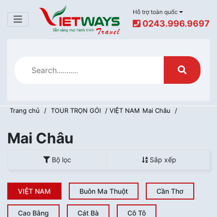
Hỗ trợ toàn quốc
0243.996.9697
Trang chủ
/
TOUR TRỌN GÓI
/ VIỆT NAM
Mai Châu
/
Mai Châu
Bộ lọc
Sắp xếp
VIỆT NAM
Buôn Ma Thuột
Cần Thơ
Về chúng tôi
Cao Bằng
Cát Bà
Cô Tô
Hướng dẫn thanh toán