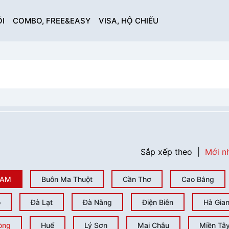
I
COMBO, FREE&EASY
VISA, HỘ CHIẾU
Sắp xếp theo
|
Mới n
NAM
Buôn Ma Thuột
Cần Thơ
Cao Bằng
ò
Đà Lạt
Đà Nẵng
Điện Biên
Hà Gia
òng
Huế
Lý Sơn
Mai Châu
Miền Tâ