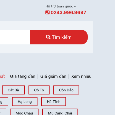
Hỗ trợ toàn quốc
0243.996.9697
Tìm kiếm
hất
|
Giá tăng dần
|
Giá giảm dần
|
Xem nhiều
Cát Bà
Cô Tô
Côn Đảo
ng
Hạ Long
Hà Tĩnh
y
Mộc Châu
Mù Căng Chải