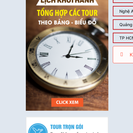
Nghệ 
Quảng 
TP HC
K