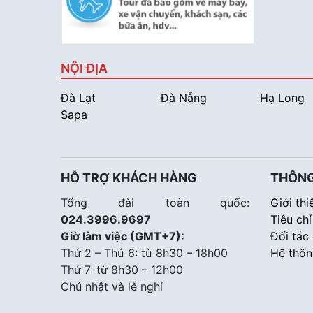
NỘI ĐỊA
Đà Lạt
Đà Nẵng
Hạ Long
Sapa
HỖ TRỢ KHÁCH HÀNG
THÔNG
Tổng đài toàn quốc:
Giới thi
024.3996.9697
Tiêu ch
Giờ làm việc (GMT+7):
Đối tác
Thứ 2 – Thứ 6: từ 8h30 – 18h00
Hệ thốn
Thứ 7: từ 8h30 – 12h00
Chủ nhật và lễ nghỉ