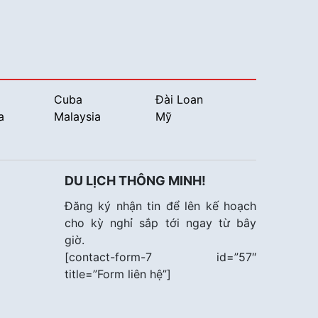
Cuba
Đài Loan
a
Malaysia
Mỹ
DU LỊCH THÔNG MINH!
Đăng ký nhận tin để lên kế hoạch
cho kỳ nghỉ sắp tới ngay từ bây
giờ.
[contact-form-7 id=”57″
title=”Form liên hệ”]